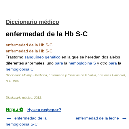
Diccionario médico
enfermedad de la Hb S-C
enfermedad de la Hb S-C
enfermedad de la Hb S-C
Trastorno
sanguíneo
genético
en la que se heredan dos alelos
diferentes anormales, uno
para
la
hemoglobina S
y otro
para
la
hemoglobina C
.
Diccionario Mosby - Medicina, Enfermería y Ciencias de la Salud, Ediciones Hancourt,
S.A
.
1999
.
Diccionario médico
.
2013
.
Игры ⚽
Нужен реферат?
enfermedad de la
enfermedad de la leche
hemoglobina S-C