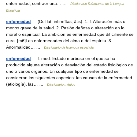
enfermedad, contraer una… …
Diccionario Salamanca de la Lengua
Española
enfermedad
— (Del lat. infirmĭtas, ātis). 1. f. Alteración más o
menos grave de la salud. 2. Pasión dañosa o alteración en lo
moral o espiritual. La ambición es enfermedad que difícilmente se
cura. [m6]Las enfermedades del alma o del espíritu. 3.
Anormalidad… …
Diccionario de la lengua española
enfermedad
— f. med. Estado morboso en el que se ha
producido alguna alteración o desviación del estado fisiológico de
uno o varios órganos. En cualquier tipo de enfermedad se
consideran los siguientes aspectos: las causas de la enfermedad
(etiología), las… …
Diccionario médico