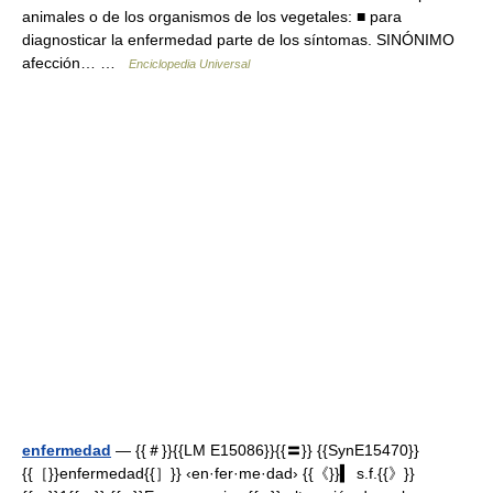
animales o de los organismos de los vegetales: ■ para
diagnosticar la enfermedad parte de los síntomas. SINÓNIMO
afección… …
Enciclopedia Universal
enfermedad
— {{＃}}{{LM E15086}}{{〓}} {{SynE15470}}
{{［}}enfermedad{{］}} ‹en·fer·me·dad› {{《}}▍ s.f.{{》}}